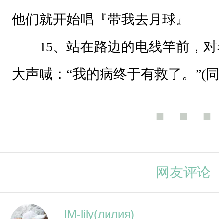
他们就开始唱『带我去月球』
1
15、站在路边的电线竿前，对
、
大声喊：“我的病终于有救了。”(
犯
人
输
■ ■ ■
的
人
要
网友评论
接
受
IM-lily(лилия)
所