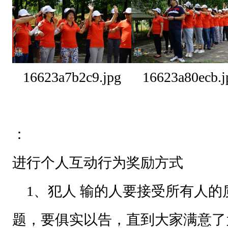
9
.
j
p
g
16623a7b2c9.jpg
16623a80ecb.j
1
6
6
：
2
进行个人互动行为奖励方式
3
a
1、犯人 输的人要接受所有人的
8
题，要俱实以告，直到大家满意了
0