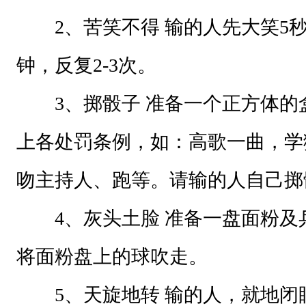
e
2、苦笑不得 输的人先大笑5秒
c
b
钟，反复2-3次。
.
3、掷骰子 准备一个正方体的
j
p
上各处罚条例，如：高歌一曲，学
g
吻主持人、跑等。请输的人自己掷
1
6
4、灰头土脸 准备一盘面粉及
6
将面粉盘上的球吹走。
2
3
5、天旋地转 输的人，就地闭