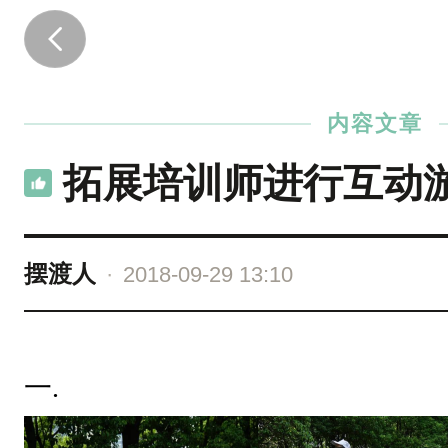
一
.
1
内容文章
6
6
拓展培训师进行互动
2
3
a
摆渡人
·
2018-09-29 13:10
7
b
2
一.
c