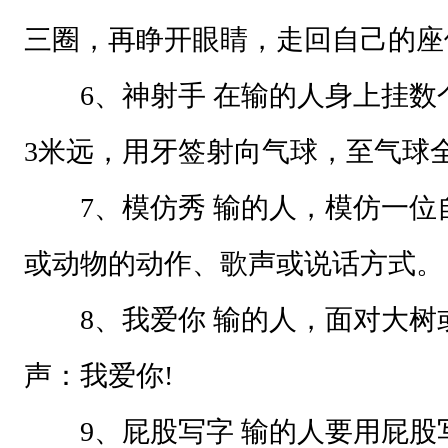
a
三圈，再睁开眼睛，走回自己的座
9
f
6、神射手 在输的人身上挂数
f
e
3米远，用牙签射向气球，至气球
3
7、模仿秀 输的人，模仿一位
.
j
或动物的动作、歌声或说话方式。
p
8、我爱你 输的人，面对大树
g
：
声：我爱你!
9、屁股写字 输的人要用屁股
进