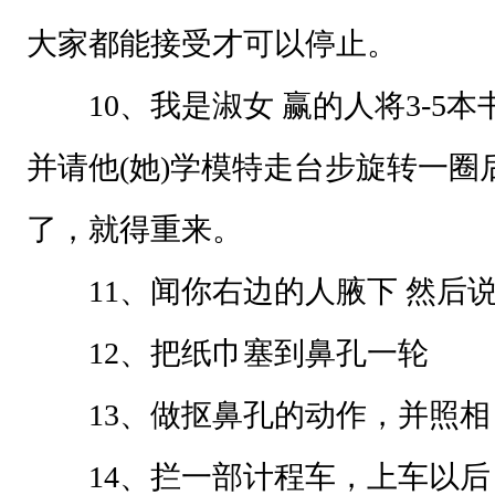
行
大家都能接受才可以停止。
个
10、我是淑女 赢的人将3-5本
人
互
并请他(她)学模特走台步旋转一圈
动
行
了，就得重来。
为
11、闻你右边的人腋下 然后说
奖
励
12、把纸巾塞到鼻孔一轮
方
13、做抠鼻孔的动作，并照相
式
14、拦一部计程车，上车以后