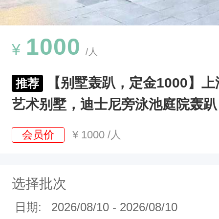
钟
左
右
1000
¥
/人
，
独
【别墅轰趴，定金1000】上
推荐
栋
艺术别墅，迪士尼旁泳池庭院轰趴
带
泳
会员价
¥
1000
/人
池
花
园
选择批次
别
日期:
2026/08/10
-
2026/08/10
墅