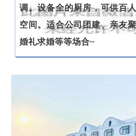
调。设备全的厨房，可供百
对
、
空间。适合公司团建、亲友
婚
婚礼求婚等等场合~
礼
求
婚
等
等
场
合
~
.