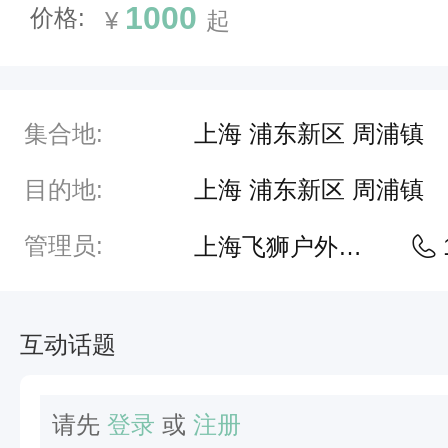
1000
价格:
¥
起
。
个
性
设
集合地:
上海 浦东新区 周浦镇
计
目的地:
上海 浦东新区 周浦镇
，
充
管理员:
上海飞狮户外团建
满
空
互动话题
间
感
和
请先
登录
或
注册