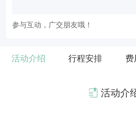
线
条
艺
参与互动，广交朋友哦！
术
美
。
活动介绍
行程安排
费
1
1
个
活动介
不
同
主
题