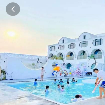
距
离
迪
士
尼
景
区
开
车
1
0
分