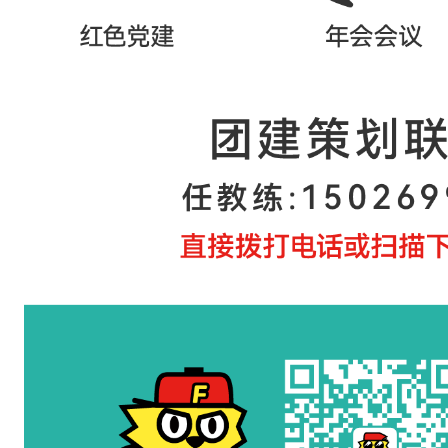
同
时
就
餐
或
会
议
空
间
。
适
合