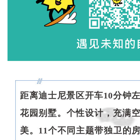
公
司
团
建
、
亲
友
聚
会
距离迪士尼景区开车10分钟
、
花园别墅。个性设计，充满
亲
子
美。11个不同主题带独卫的
派