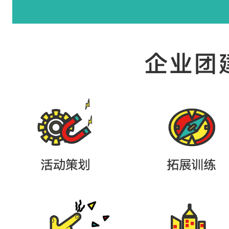
带
独
卫
的
房
间
，
全
屋
中
央
空