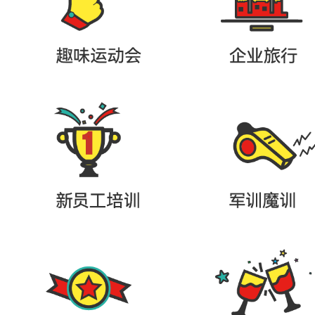
调
。
设
备
全
的
厨
房
，
可
供
百
人