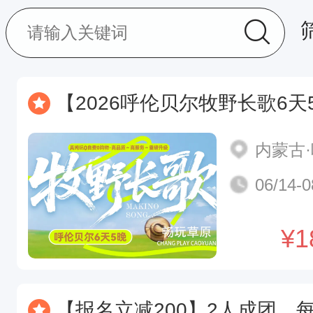
【2026呼伦贝尔牧野长歌6天5晚】追寻千年游牧史
内蒙古
06/14-0
¥
1
【报名立减200】2人成团，每日发团【马来西亚仙本那5日