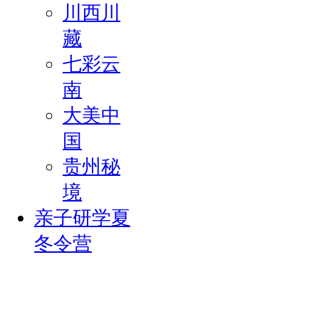
川西川
藏
七彩云
南
大美中
国
贵州秘
境
亲子研学夏
冬令营