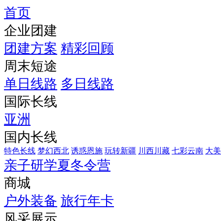
首页
企业团建
团建方案
精彩回顾
周末短途
单日线路
多日线路
国际长线
亚洲
国内长线
特色长线
梦幻西北
诱惑恩施
玩转新疆
川西川藏
七彩云南
大美
亲子研学夏冬令营
商城
户外装备
旅行年卡
风采展示