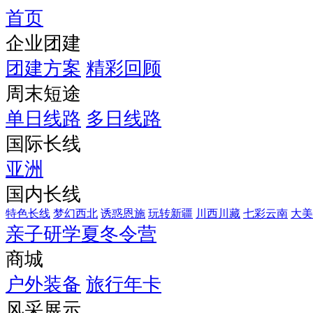
首页
企业团建
团建方案
精彩回顾
周末短途
单日线路
多日线路
国际长线
亚洲
国内长线
特色长线
梦幻西北
诱惑恩施
玩转新疆
川西川藏
七彩云南
大美
亲子研学夏冬令营
商城
户外装备
旅行年卡
风采展示