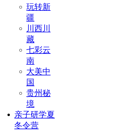
玩转新
疆
川西川
藏
七彩云
南
大美中
国
贵州秘
境
亲子研学夏
冬令营